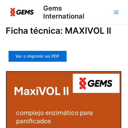
Ir
Gems
al
International
Main
contenido
Men
Ficha técnica: MAXIVOL II
Ver o imprimir en PDF